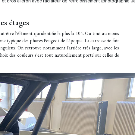
s et gros aileron avec radiateur de refroidissement (photographie Jad
les étages
t-être l'élément qui identifie le plus la 104. Ou tout au moins
me typique des phares Peugeot de l'époque. La carrosserie fait
nguleux. On retrouve notamment l'arrière très large, avec les
e choix des couleurs s'est tout naturellement porté sur celles de