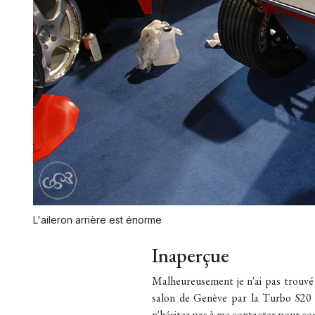
L'aileron arrière est énorme
Inaperçue
Malheureusement je n'ai pas trouvé
salon de Genève par la Turbo S20 t
n'hésitez pas à me contacter pour co